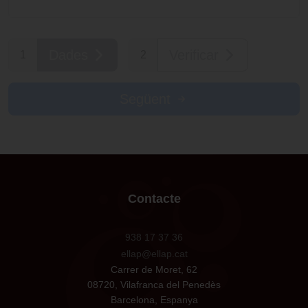
Dades
Verificar
1
2
Següent
Contacte
938 17 37 36
ellap@ellap.cat
Carrer de Moret, 62
08720, Vilafranca del Penedès
Barcelona, Espanya