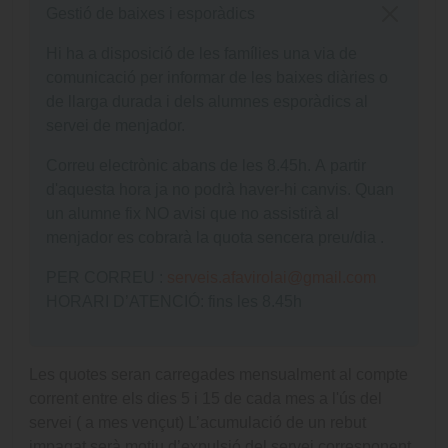
Gestió de baixes i esporàdics
Hi ha a disposició de les famílies una via de
comunicació per informar de les baixes diàries o
de llarga durada i dels alumnes esporàdics al
servei de menjador.
Correu electrònic abans de les 8.45h. A partir
d'aquesta hora ja no podrà haver-hi canvis. Quan
un alumne fix NO avisi que no assistirà al
menjador es cobrarà la quota sencera preu/dia .
PER CORREU :
serveis.afavirolai@gmail.com
HORARI D’ATENCIÓ: fins les 8.45h
Les quotes seran carregades mensualment al compte
corrent entre els dies 5 i 15 de cada mes a l'ús del
servei ( a mes vençut) L’acumulació de un rebut
impagat serà motiu d’expulsió del servei corresponent.