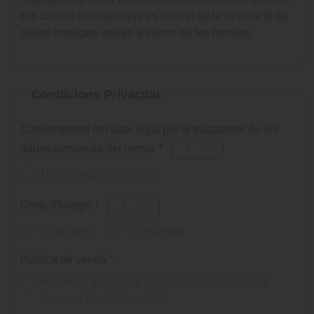
Els càrrecs bancaris que es derivin de la devolució de
rebuts impagats aniran a càrrec de les famílies.
Condicions Privacitat
Consentiment del tutor legal per al tractament de les
dades personals del menor
*
Ho he llegit i ho accepto
Drets d'imatge
*
Si accepto
No accepto
Política de venda
*
He llegit i accepto la
Política de Privacitat
i els
Termes i Condicions d'Ús