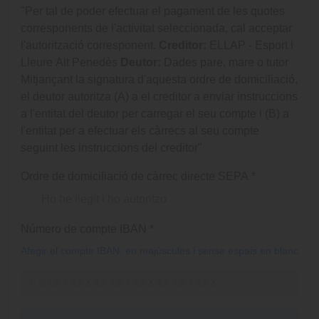
"Per tal de poder efectuar el pagament de les quotes
corresponents de l'activitat seleccionada, cal acceptar
l'autorització corresponent.
Creditor:
ELLAP - Esport i
Lleure Alt Penedès
Deutor:
Dades pare, mare o tutor
Mitjançant la signatura d'aquesta ordre de domiciliació,
el deutor autoritza (A) a el creditor a enviar instruccions
a l'entitat del deutor per carregar el seu compte i (B) a
l'entitat per a efectuar els càrrecs al seu compte
seguint les instruccions del creditor"
Ordre de domiciliació de càrrec directe SEPA
*
Ho he llegit i ho autoritzo
Número de compte IBAN
*
Afegir el compte IBAN, en majúscules i sense espais en blanc