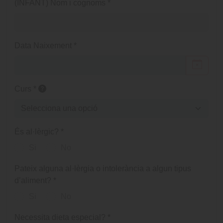
(INFANT) Nom i cognoms
*
Data Naixement
*
Curs
*
És al·lèrgic?
*
Si
No
Pateix alguna al·lèrgia o intolerància a algun tipus
d’aliment?
*
Si
No
Necessita dieta especial?
*