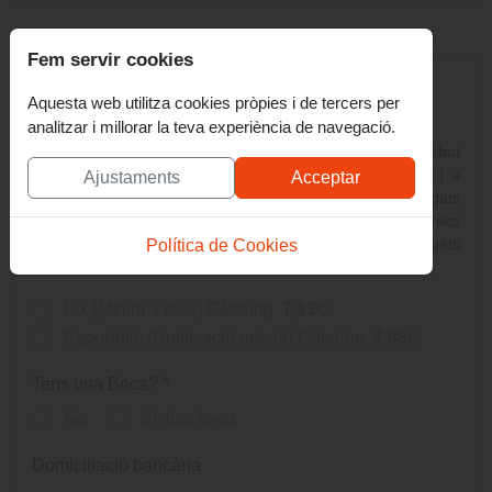
Mètode de pagament
Fem servir cookies
Aquesta web utilitza cookies pròpies i de tercers per
Seleccionar els dies del servei
*
analitzar i millorar la teva experiència de navegació.
El pagament de fixes i esporàdics es farà mitjançant rebut
bancari, girat al banc entre els dies 5 i 15 de cada mes ( a
Ajustaments
Acceptar
mes vençut) . L’acumulació de més de dos rebuts impagats
serà motiu d’expulsió del servei de menjador. Els càrrecs
bancaris que es derivin de la devolució de rebuts impagats
Política de Cookies
aniran a càrrec de les famílies
Fix (Mínim 3 dies) Càtering
7,13
€
Esporàdic (Notificació prèvia) Càtering
7,85
€
Tens una Beca?
*
No
Sí, tinc beca
Domiciliació bancària