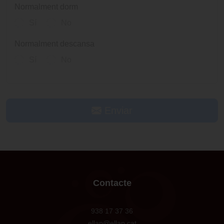
Normalment dorm
Sí
No
Normalment descansa
Sí
No
Enviar
Contacte
938 17 37 36
ellap@ellap.cat