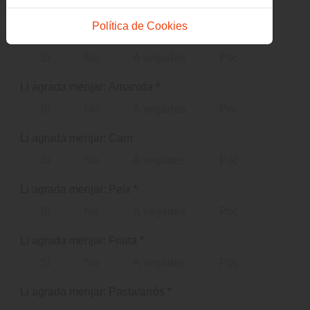
HÀBITS ALIMENTARIS
Política de Cookies
Li agrada menjar: Verdures
*
Sí
No
A vegades
Poc
Li agrada menjar: Amanida
*
Sí
No
A vegades
Poc
Li agrada menjar: Carn
Sí
No
A vegades
Poc
Li agrada menjar: Peix
*
Sí
No
A vegades
Poc
Li agrada menjar: Fruita
*
Sí
No
A vegades
Poc
Li agrada menjar: Pasta/arròs
*