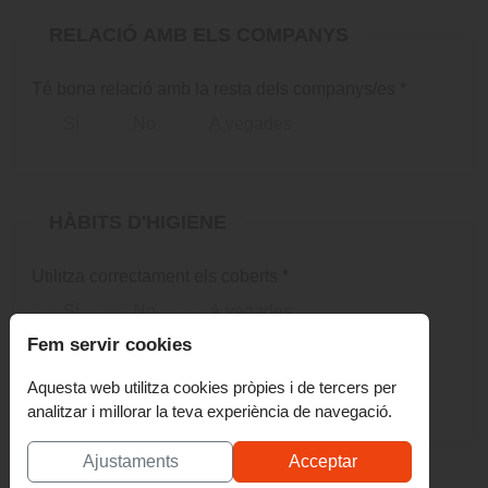
RELACIÓ AMB ELS COMPANYS
Té bona relació amb la resta dels companys/es
*
Sí
No
A vegades
HÀBITS D'HIGIENE
Utilitza correctament els coberts
*
Sí
No
A vegades
Fem servir cookies
En general té uns bons hàbits d'higiene
*
Aquesta web utilitza cookies pròpies i de tercers per
Sí
No
A vegades
analitzar i millorar la teva experiència de navegació.
Ajustaments
Acceptar