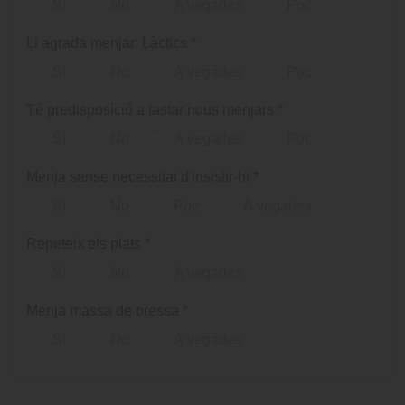
Sí
No
A vegades
Poc
Li agrada menjar: Làctics
*
Sí
No
A vegades
Poc
Té predisposició a tastar nous menjars
*
Sí
No
A vegades
Poc
Menja sense necessitat d'insistir-hi
*
Sí
No
Poc
A vegades
Repeteix els plats
*
Sí
No
A vegades
Menja massa de pressa
*
Sí
No
A vegades