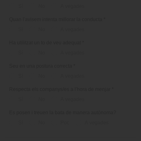
Sí
No
A vegades
Quan l'avisem intenta millorar la conducta
*
Sí
No
A vegades
Ha utilitzat un to de veu adequat
*
Sí
No
A vegades
Seu en una postura correcta
*
Sí
No
A vegades
Respecta els companys/es a l'hora de menjar
*
Sí
No
A vegades
Es posen i treuen la bata de manera autònoma?
Sí
No
Poc
A vegades