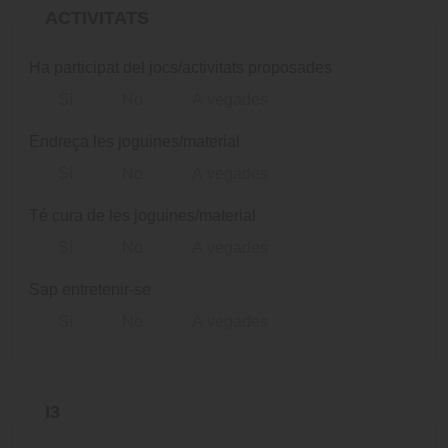
ACTIVITATS
Ha participat del jocs/activitats proposades
Sí
No
A vegades
Endreça les joguines/material
Sí
No
A vegades
Té cura de les joguines/material
Sí
No
A vegades
Sap entretenir-se
Sí
No
A vegades
I3