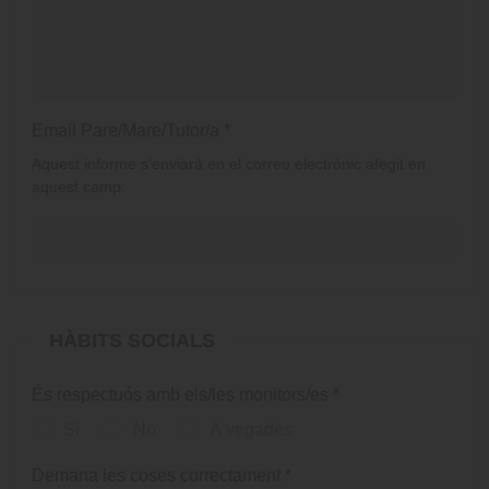
Email Pare/Mare/Tutor/a
*
Aquest informe s'enviarà en el correu electrònic afegit en
aquest camp.
HÀBITS SOCIALS
És respectuós amb els/les monitors/es
*
Sí
No
A vegades
Demana les coses correctament
*